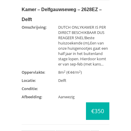
Kamer – Delfgauwseweg – 2628EZ –
Delft
Omschrijving:
DUTCH ONLYKAMER IS PER
DIRECT BESCHIKBAAR DUS
REAGEER SNEL!Beste
huiszoekende (m),Een van
onze huisgenootjes gaat een
half jaar in het buitenland
stage lopen. Hierdoor komt
er van sep-feb (met kans...
2
2
Oppervlakte:
8m
(€44/m
)
Locatie:
Delft
Conditie:
Afbeelding:
Aanwezig
€350