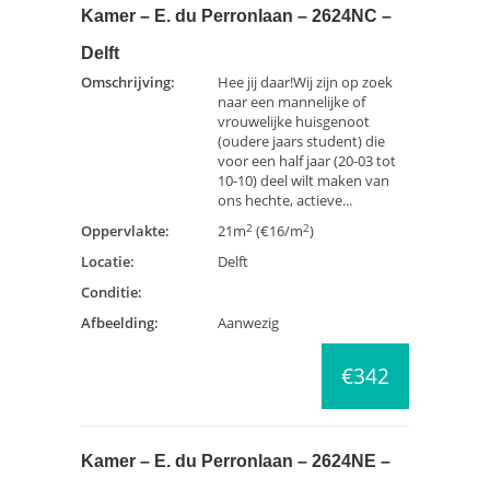
Kamer – E. du Perronlaan – 2624NC –
Delft
Omschrijving:
Hee jij daar!Wij zijn op zoek
naar een mannelijke of
vrouwelijke huisgenoot
(oudere jaars student) die
voor een half jaar (20-03 tot
10-10) deel wilt maken van
ons hechte, actieve...
2
2
Oppervlakte:
21m
(€16/m
)
Locatie:
Delft
Conditie:
Afbeelding:
Aanwezig
€342
Kamer – E. du Perronlaan – 2624NE –