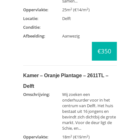
samen...
2
2
Oppervlakte:
25m
(€14/m
)
Locatie:
Delft
Conditie:
Afbeelding:
Aanwezig
€350
Kamer – Oranje Plantage – 2611TL –
Delft
Omschrijving:
Wij zoeken een
onderhuurder voor in het
centrum van Delft. Het huis
bestaat uit 16 jongens en
bevindt zich dichtbij de grote
markt. Voor de deur ligt de
Schie, en...
2
2
Oppervlakte:
18m
(€19/m
)