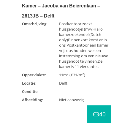
Kamer – Jacoba van Beierenlaan –
2613JB – Delft
Omschrijving:
Postkantoor zoekt
huisgenootje! (m/v)Hallo
kamerzoekende! (Dutch
only)Binnenkort komt er in
ons Postkantoor een kamer
vrij, dus houden we een
instemming om een nieuwe
huisgenoot te vinden.De
kamer is 11 vierkante...
2
2
Oppervlakte:
11m
(€31/m
)
Locatie:
Delft
Conditie:
Afbeelding:
Niet aanwezig
€340