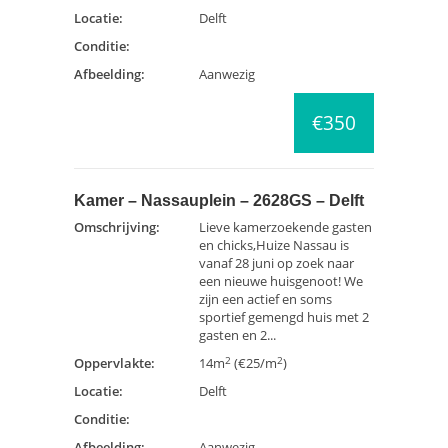
Locatie:
Delft
Conditie:
Afbeelding:
Aanwezig
€350
Kamer – Nassauplein – 2628GS – Delft
Omschrijving:
Lieve kamerzoekende gasten
en chicks,Huize Nassau is
vanaf 28 juni op zoek naar
een nieuwe huisgenoot! We
zijn een actief en soms
sportief gemengd huis met 2
gasten en 2...
2
2
Oppervlakte:
14m
(€25/m
)
Locatie:
Delft
Conditie:
Afbeelding:
Aanwezig