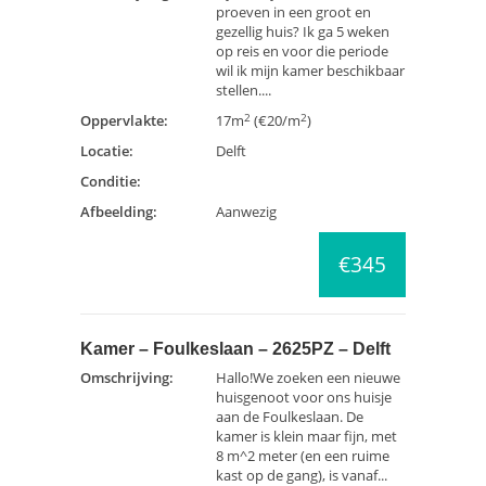
proeven in een groot en
gezellig huis? Ik ga 5 weken
op reis en voor die periode
wil ik mijn kamer beschikbaar
stellen....
2
2
Oppervlakte:
17m
(€20/m
)
Locatie:
Delft
Conditie:
Afbeelding:
Aanwezig
€345
Kamer – Foulkeslaan – 2625PZ – Delft
Omschrijving:
Hallo!We zoeken een nieuwe
huisgenoot voor ons huisje
aan de Foulkeslaan. De
kamer is klein maar fijn, met
8 m^2 meter (en een ruime
kast op de gang), is vanaf...