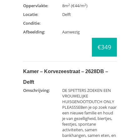
2
2
Oppervlakte:
8m
(€44/m
)
Locatie:
Delft
Conditie:
Afbeelding:
Aanwezig
€349
Kamer – Korvezeestraat – 2628DB –
Delft
Omschrijving:
DE SPETTERS ZOEKEN EEN
VROUWELIJKE
HUISGENOOT!DUTCH ONLY
PLEASSSEBen je op zoek naar
een nieuwe familie en houd
je van gezelligheid, biertjes,
feestjes, spontane
activiteiten, samen
bankhangen, samen eten, en