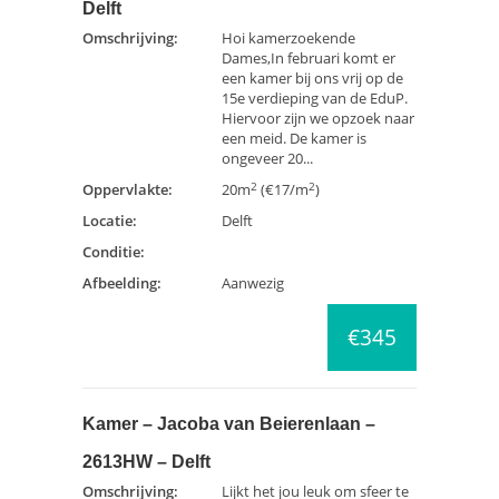
Delft
Omschrijving:
Hoi kamerzoekende
Dames,In februari komt er
een kamer bij ons vrij op de
15e verdieping van de EduP.
Hiervoor zijn we opzoek naar
een meid. De kamer is
ongeveer 20...
2
2
Oppervlakte:
20m
(€17/m
)
Locatie:
Delft
Conditie:
Afbeelding:
Aanwezig
€345
Kamer – Jacoba van Beierenlaan –
2613HW – Delft
Omschrijving:
Lijkt het jou leuk om sfeer te