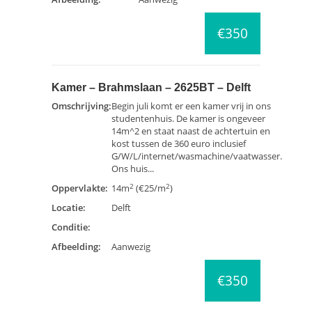
€350
Kamer – Brahmslaan – 2625BT – Delft
Omschrijving:
Begin juli komt er een kamer vrij in ons
studentenhuis. De kamer is ongeveer
14m^2 en staat naast de achtertuin en
kost tussen de 360 euro inclusief
G/W/L/internet/wasmachine/vaatwasser.
Ons huis...
2
2
Oppervlakte:
14m
(€25/m
)
Locatie:
Delft
Conditie:
Afbeelding:
Aanwezig
€350