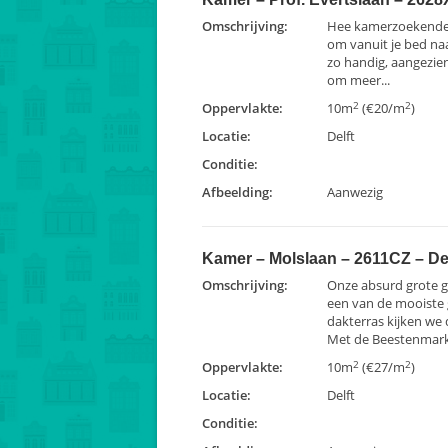
Omschrijving:
Hee kamerzoekende!B
om vanuit je bed naa
zo handig, aangezie
om meer...
2
2
Oppervlakte:
10m
(€20/m
)
Locatie:
Delft
Conditie:
Afbeelding:
Aanwezig
Kamer – Molslaan – 2611CZ – Del
Omschrijving:
Onze absurd grote g
een van de mooiste 
dakterras kijken we 
Met de Beestenmarkt
2
2
Oppervlakte:
10m
(€27/m
)
Locatie:
Delft
Conditie: