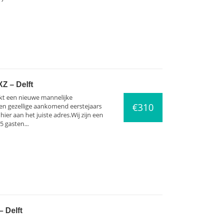
Z – Delft
ekt een nieuwe mannelijke
€310
een gezellige aankomend eerstejaars
ier aan het juiste adres.Wij zijn een
 gasten...
 Delft