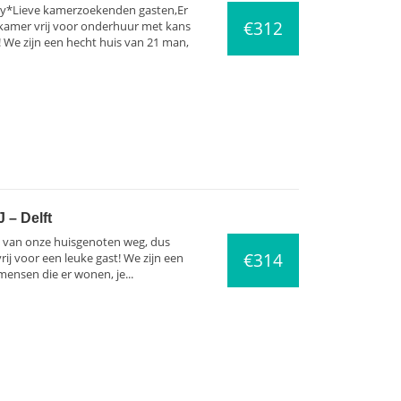
ly*Lieve kamerzoekenden gasten,Er
€312
 kamer vrij voor onderhuur met kans
! We zijn een hecht huis van 21 man,
 – Delft
 van onze huisgenoten weg, dus
€314
ij voor een leuke gast! We zijn een
mensen die er wonen, je...