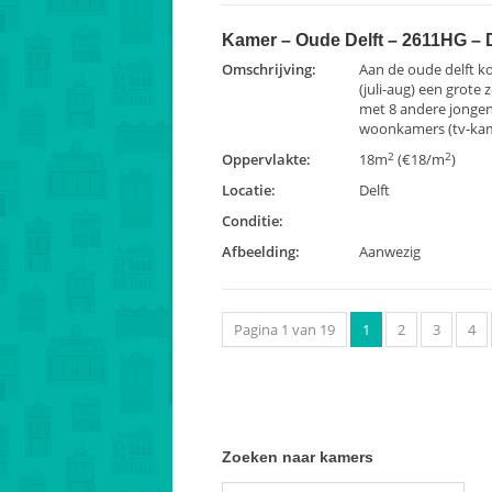
Kamer – Oude Delft – 2611HG – D
Omschrijving:
Aan de oude delft 
(juli-aug) een grote 
met 8 andere jongen
woonkamers (tv-kam
2
2
Oppervlakte:
18m
(€18/m
)
Locatie:
Delft
Conditie:
Afbeelding:
Aanwezig
Pagina 1 van 19
1
2
3
4
Zoeken naar kamers