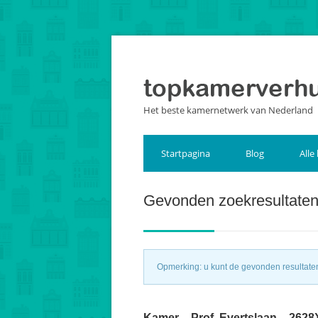
Het beste kamernetwerk van Nederland
Startpagina
Blog
Alle
Gevonden zoekresultate
Opmerking: u kunt de gevonden resultaten 
Kamer – Prof. Evertslaan – 2628X