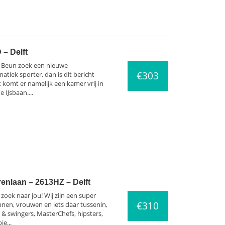
– Delft
 Beun zoek een nieuwe
€303
natiek sporter, dan is dit bericht
 komt er namelijk een kamer vrij in
 IJsbaan....
enlaan – 2613HZ – Delft
zoek naar jou! Wij zijn een super
€310
nnen, vrouwen en iets daar tussenin,
rs & swingers, MasterChefs, hipsters,
e...