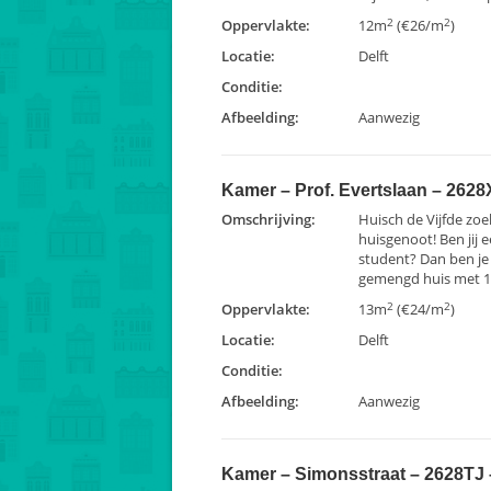
2
2
Oppervlakte:
12m
(€26/m
)
Locatie:
Delft
Conditie:
Afbeelding:
Aanwezig
Kamer – Prof. Evertslaan – 2628X
Omschrijving:
Huisch de Vijfde zo
huisgenoot! Ben jij 
student? Dan ben je h
gemengd huis met 15
2
2
Oppervlakte:
13m
(€24/m
)
Locatie:
Delft
Conditie:
Afbeelding:
Aanwezig
Kamer – Simonsstraat – 2628TJ –