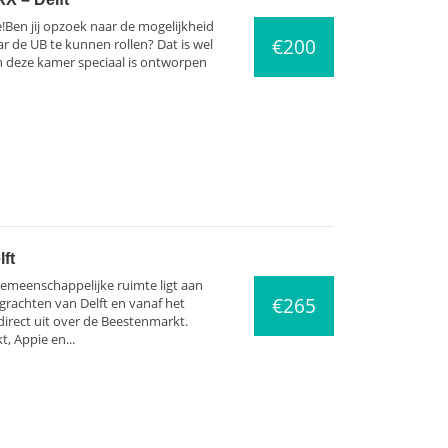
en jij opzoek naar de mogelijkheid
€200
r de UB te kunnen rollen? Dat is wel
n deze kamer speciaal is ontworpen
ft
emeenschappelijke ruimte ligt aan
€265
grachten van Delft en vanaf het
direct uit over de Beestenmarkt.
, Appie en...