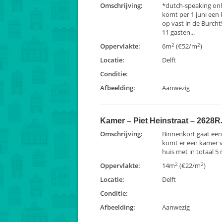
Omschrijving:
*dutch-speaking on
komt per 1 juni een
op vast in de Burcht
11 gasten...
2
2
Oppervlakte:
6m
(€52/m
)
Locatie:
Delft
Conditie:
Afbeelding:
Aanwezig
Kamer – Piet Heinstraat – 2628RJ
Omschrijving:
Binnenkort gaat een
komt er een kamer vr
huis met in totaal 5 
2
2
Oppervlakte:
14m
(€22/m
)
Locatie:
Delft
Conditie:
Afbeelding:
Aanwezig