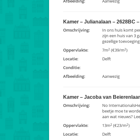
Afbeelding:
Aanwezig
Kamer – Julianalaan – 2628BC – 
Omschrijving:
In ons huis komt pe
zijn een huis van 3
gezellige toevoeging
2
2
Oppervlakte:
7m
(€39/m
)
Locatie:
Delft
Conditie:
Afbeelding:
Aanwezig
Kamer – Jacoba van Beierenlaan
Omschrijving:
No InternationalsHey
beetje moe te worden
aan wat nieuws? Lees
2
2
Oppervlakte:
13m
(€23/m
)
Locatie:
Delft