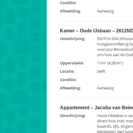
Conditie:
Afbeelding:
Aanwezig
Kamer – Oude IJsbaan – 2612ND 
Omschrijving:
!DUTCH ONLY!Huize
huisgenoot!Ben jij fa
voor jou! Binnenkort
ons huis aan de Oude
2
2
Oppervlakte:
11m
(€28/m
)
Locatie:
Delft
Conditie:
Afbeelding:
Aanwezig
Appartement – Jacoba van Beier
Omschrijving:
Huize Okkebas is op 
divers huis met: ma
luiaards, DJ’s, singe
wijnleuten, een hoopj