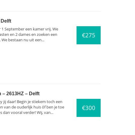
Delft
r 1 September een kamer vrij. We
€275
 gasten en 2 dames en zoeken een
. We bestaan nu uit een...
 – 2613HZ – Delft
 jij daar! Begin je stiekem toch een
€300
 van de ouderlijk huis óf ben je toe
 dan vooral verder! Wij, van...