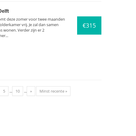
elft
komt deze zomer voor twee maanden
€315
zolderkamer vrij. Je zal dan samen
s wonen. Verder zijn er 2
er...
5
...
10
...
»
Minst recente »