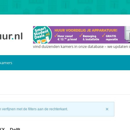
vind duizenden kamers in onze database – we updaten 
 kamers
n
verfijnen met de filters aan de rechterkant.
X – Delft