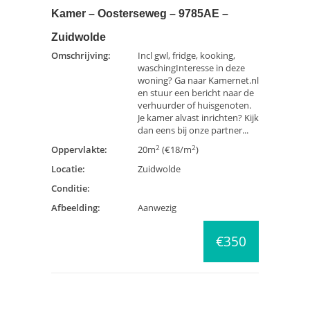
Kamer – Oosterseweg – 9785AE –
Zuidwolde
Omschrijving:
Incl gwl, fridge, kooking,
waschingInteresse in deze
woning? Ga naar Kamernet.nl
en stuur een bericht naar de
verhuurder of huisgenoten.
Je kamer alvast inrichten? Kijk
dan eens bij onze partner...
2
2
Oppervlakte:
20m
(€18/m
)
Locatie:
Zuidwolde
Conditie:
Afbeelding:
Aanwezig
€350