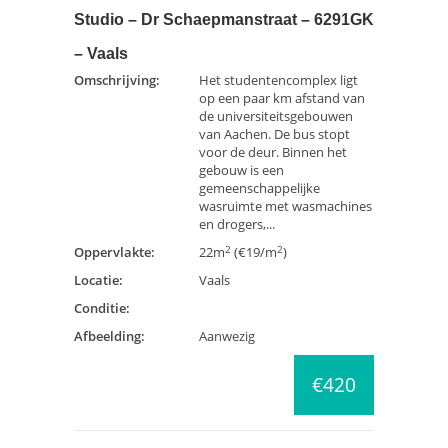
Studio – Dr Schaepmanstraat – 6291GK
– Vaals
Omschrijving:
Het studentencomplex ligt
op een paar km afstand van
de universiteitsgebouwen
van Aachen. De bus stopt
voor de deur. Binnen het
gebouw is een
gemeenschappelijke
wasruimte met wasmachines
en drogers,...
2
2
Oppervlakte:
22m
(€19/m
)
Locatie:
Vaals
Conditie:
Afbeelding:
Aanwezig
€420