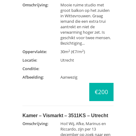
Omschrijving:
Mooie ruime studio met
groot balkon op het zuiden
in Wittevrouwen. Graag
iemand die een extra trui
aantrekt en niet de
verwarming hoger zet. Is
geschikt voor twee mensen.
Bezichtiging...
2
2
Oppervlakte:
30m
(€7/m
)
Locatie:
Utrecht
Conditie:
Afbeelding:
Aanwezig
€200
Kamer – Vismarkt – 3511KS – Utrecht
Omschrijving:
Hoi! Wij, Afke, Marinus en
Riccardo, zijn per 13
december op zoek naar een