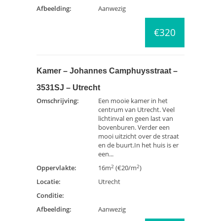
Afbeelding:
Aanwezig
€320
Kamer – Johannes Camphuysstraat –
3531SJ – Utrecht
Omschrijving:
Een mooie kamer in het
centrum van Utrecht. Veel
lichtinval en geen last van
bovenburen. Verder een
mooi uitzicht over de straat
en de buurt.In het huis is er
een...
2
2
Oppervlakte:
16m
(€20/m
)
Locatie:
Utrecht
Conditie:
Afbeelding:
Aanwezig