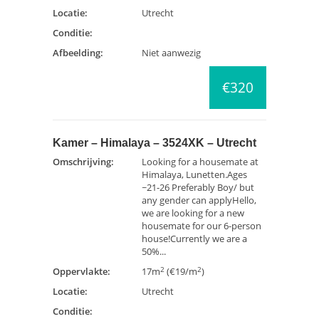
Locatie:
Utrecht
Conditie:
Afbeelding:
Niet aanwezig
€320
Kamer – Himalaya – 3524XK – Utrecht
Omschrijving:
Looking for a housemate at
Himalaya, Lunetten.Ages
~21-26 Preferably Boy/ but
any gender can applyHello,
we are looking for a new
housemate for our 6-person
house!Currently we are a
50%...
2
2
Oppervlakte:
17m
(€19/m
)
Locatie:
Utrecht
Conditie: