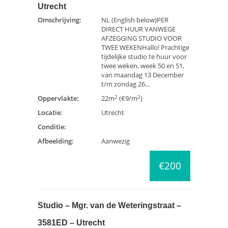
Utrecht
Omschrijving:
NL (English below)PER
DIRECT HUUR VANWEGE
AFZEGGING STUDIO VOOR
TWEE WEKENHallo! Prachtige
tijdelijke studio te huur voor
twee weken, week 50 en 51,
van maandag 13 December
t/m zondag 26...
2
2
Oppervlakte:
22m
(€9/m
)
Locatie:
Utrecht
Conditie:
Afbeelding:
Aanwezig
€200
Studio – Mgr. van de Weteringstraat –
3581ED – Utrecht