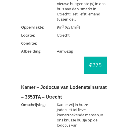
nieuwe huisgenote (v) in ons
huis aan de Vismarkt in
Utrecht! Het liefst iemand
tussen de...
2
2
Oppervlakte:
9m
(€31/m
)
Locatie:
Utrecht
Conditie:
Afbeelding:
Aanwezig
€275
Kamer – Jodocus van Lodensteinstraat
– 3553TA – Utrecht
Omschrijving:
Kamer vrij in huize
Jodocus!Hoi lieve
kamerzoekende mensen,In
ons knusse huisje op de
Jodocus van