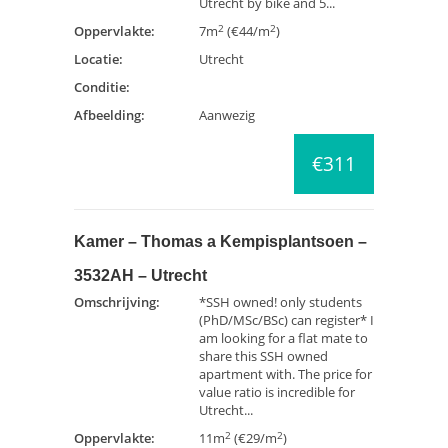
Utrecht by bike and 5...
2
2
Oppervlakte:
7m
(€44/m
)
Locatie:
Utrecht
Conditie:
Afbeelding:
Aanwezig
€311
Kamer – Thomas a Kempisplantsoen –
3532AH – Utrecht
Omschrijving:
*SSH owned! only students
(PhD/MSc/BSc) can register* I
am looking for a flat mate to
share this SSH owned
apartment with. The price for
value ratio is incredible for
Utrecht...
2
2
Oppervlakte:
11m
(€29/m
)