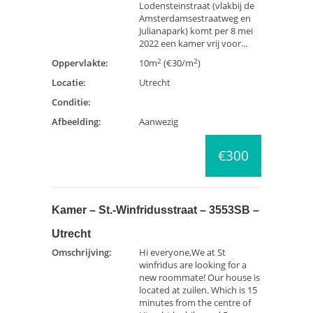
Lodensteinstraat (vlakbij de
Amsterdamsestraatweg en
Julianapark) komt per 8 mei
2022 een kamer vrij voor...
2
2
Oppervlakte:
10m
(€30/m
)
Locatie:
Utrecht
Conditie:
Afbeelding:
Aanwezig
€300
Kamer – St.-Winfridusstraat – 3553SB –
Utrecht
Omschrijving:
Hi everyone,We at St
winfridus are looking for a
new roommate! Our house is
located at zuilen. Which is 15
minutes from the centre of