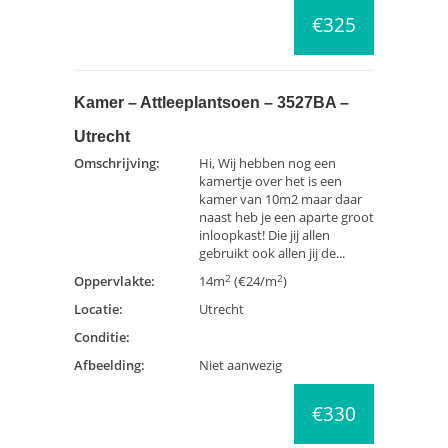
€325
Kamer – Attleeplantsoen – 3527BA –
Utrecht
Omschrijving:
Hi, Wij hebben nog een
kamertje over het is een
kamer van 10m2 maar daar
naast heb je een aparte groot
inloopkast! Die jij allen
gebruikt ook allen jij de...
2
2
Oppervlakte:
14m
(€24/m
)
Locatie:
Utrecht
Conditie:
Afbeelding:
Niet aanwezig
€330