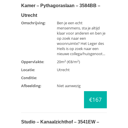
Kamer – Pythagoraslaan – 3584BB –
Utrecht
Omschrijving:
Ben je een echt
mensenmens, sta je altijd
klaar voor anderen en ben je
op zoek naar een
woonruimte? Het Leger des
Heils is op zoek naar een
nieuwe collega/huisgenoot...
2
2
Oppervlakte:
20m
(€8/m
)
Locatie:
Utrecht
Conditie:
Afbeelding:
Niet aanwezig
€167
Studio – Kanaalzichthof – 3541EW –