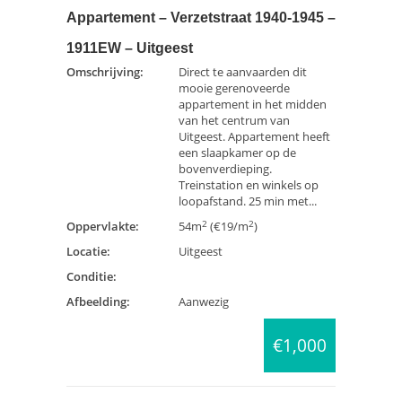
Appartement – Verzetstraat 1940-1945 –
1911EW – Uitgeest
Omschrijving:
Direct te aanvaarden dit
mooie gerenoveerde
appartement in het midden
van het centrum van
Uitgeest. Appartement heeft
een slaapkamer op de
bovenverdieping.
Treinstation en winkels op
loopafstand. 25 min met...
2
2
Oppervlakte:
54m
(€19/m
)
Locatie:
Uitgeest
Conditie:
Afbeelding:
Aanwezig
€1,000