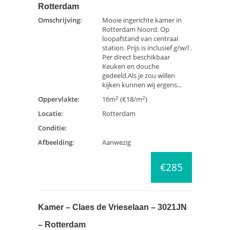
Rotterdam
Omschrijving:
Mooie ingerichte kamer in
Rotterdam Noord. Op
loopafstand van centraal
station. Prijs is inclusief g/w/l .
Per direct beschikbaar
Keuken en douche
gedeeld.Als je zou willen
kijken kunnen wij ergens...
2
2
Oppervlakte:
16m
(€18/m
)
Locatie:
Rotterdam
Conditie:
Afbeelding:
Aanwezig
€285
Kamer – Claes de Vrieselaan – 3021JN
– Rotterdam