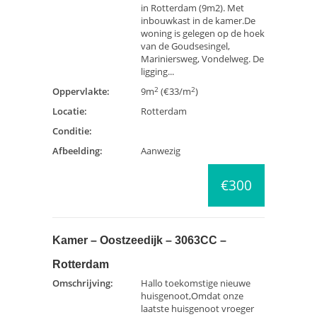
in Rotterdam (9m2). Met
inbouwkast in de kamer.De
woning is gelegen op de hoek
van de Goudsesingel,
Mariniersweg, Vondelweg. De
ligging...
2
2
Oppervlakte:
9m
(€33/m
)
Locatie:
Rotterdam
Conditie:
Afbeelding:
Aanwezig
€300
Kamer – Oostzeedijk – 3063CC –
Rotterdam
Omschrijving:
Hallo toekomstige nieuwe
huisgenoot,Omdat onze
laatste huisgenoot vroeger