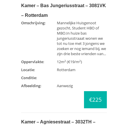
Kamer – Bas Jungeriusstraat – 3081VK
– Rotterdam
Omschrijving:
Mannelijke Huisgenoot
gezocht, Student HBO of
MBO.In huize bas
jungeriusstraaat wonen we
tot nu toe met 3 jongens we
zoeken er nog iemand bij, we
zijn drie beste vrienden van...
2
2
Oppervlakte:
12m
(€19/m
)
Locatie:
Rotterdam
Conditie:
Afbeelding:
Aanwezig
€225
Kamer – Agniesestraat – 3032TH –