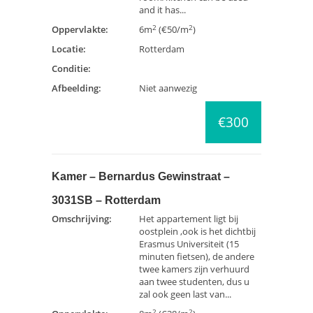
and it has...
2
2
Oppervlakte:
6m
(€50/m
)
Locatie:
Rotterdam
Conditie:
Afbeelding:
Niet aanwezig
€300
Kamer – Bernardus Gewinstraat –
3031SB – Rotterdam
Omschrijving:
Het appartement ligt bij
oostplein ,ook is het dichtbij
Erasmus Universiteit (15
minuten fietsen), de andere
twee kamers zijn verhuurd
aan twee studenten, dus u
zal ook geen last van...
2
2