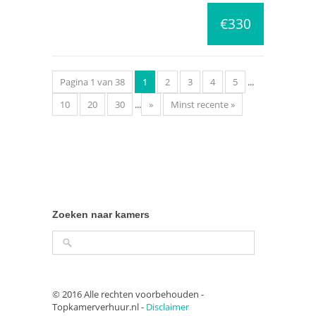
€330
Pagina 1 van 38
1
2
3
4
5
...
10
20
30
...
»
Minst recente »
Zoeken naar kamers
© 2016 Alle rechten voorbehouden -
Topkamerverhuur.nl -
Disclaimer