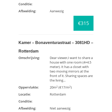
Conditie:
Afbeelding:
Aanwezig
€315
Kamer – Bonaventurastraat – 3081HD –
Rotterdam
Omschrijving:
Dear viewer,I want to share a
house with one room (4×4.5
meter). It has a closet with
two moving mirrors at the
front of it. Sharing spaces are
the living...
2
2
Oppervlakte:
20m
(€17/m
)
Locatie:
Rotterdam
Conditie:
Afbeelding:
Niet aanwezig