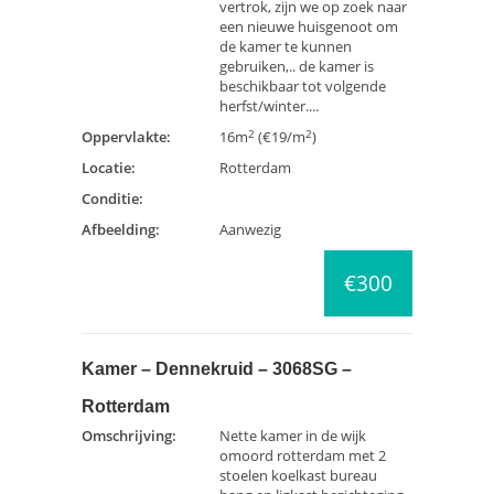
vertrok, zijn we op zoek naar
een nieuwe huisgenoot om
de kamer te kunnen
gebruiken,.. de kamer is
beschikbaar tot volgende
herfst/winter....
2
2
Oppervlakte:
16m
(€19/m
)
Locatie:
Rotterdam
Conditie:
Afbeelding:
Aanwezig
€300
Kamer – Dennekruid – 3068SG –
Rotterdam
Omschrijving:
Nette kamer in de wijk
omoord rotterdam met 2
stoelen koelkast bureau