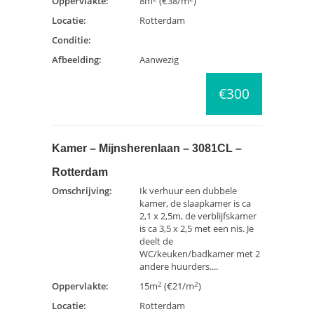
Oppervlakte:
8m
(€38/m
)
Locatie:
Rotterdam
Conditie:
Afbeelding:
Aanwezig
€300
Kamer – Mijnsherenlaan – 3081CL –
Rotterdam
Omschrijving:
Ik verhuur een dubbele
kamer, de slaapkamer is ca
2,1 x 2,5m, de verblijfskamer
is ca 3,5 x 2,5 met een nis. Je
deelt de
WC/keuken/badkamer met 2
andere huurders....
2
2
Oppervlakte:
15m
(€21/m
)
Locatie:
Rotterdam