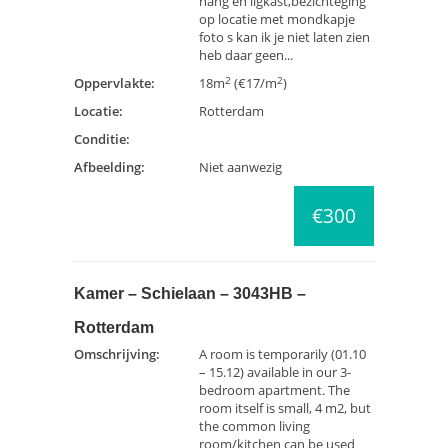
hang en ligkast,bezichteging
op locatie met mondkapje
foto s kan ik je niet laten zien
heb daar geen...
2
2
Oppervlakte:
18m
(€17/m
)
Locatie:
Rotterdam
Conditie:
Afbeelding:
Niet aanwezig
€300
Kamer – Schielaan – 3043HB –
Rotterdam
Omschrijving:
A room is temporarily (01.10
– 15.12) available in our 3-
bedroom apartment. The
room itself is small, 4 m2, but
the common living
room/kitchen can be used