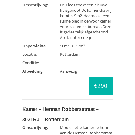
Omschrijving:
De Claes zoekt een nieuwe
huisgenoot!De kamer die vrij
komt is 9m2, daarnaast een
ruime plek in de woonkamer
voor kasten en bureau. Deze
is gedeeltelijk afgeschermd.
Alle faciliteiten zijn...
2
2
Oppervlakte:
10m
(€29/m
)
Locatie:
Rotterdam
Conditie:
Afbeelding:
Aanwezig
€290
Kamer – Herman Robbersstraat –
3031RJ – Rotterdam
Omschrijving:
Mooie nette kamer te huur
aan de Herman Robberstraat