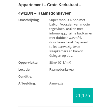
Appartement – Grote Kerkstraat –
4941DN – Raamsdonksveer
Omschrijving:
Super mooi 3-K App met
balkon.Voorzien van mooie
tegelvloer, keuken met
inbouwapp, ruime badkamer
met dubbele wastafel,
douche en toilet. Separaat
toilet aanwezig, twee
slaapkamers en balkon.
Gelegen op de...
2
2
Oppervlakte:
88m
(€13/m
)
Locatie:
Raamsdonksveer
Conditie:
Afbeelding:
Aanwezig
€1,175