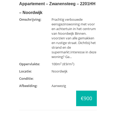
Appartement – Zwanensteeg – 2201HH
– Noordwijk
Omschrijving:
Prachtig verbouwde
eensgezinswoning met voor
en achtertuin in het centrum
van Noordwijk Binnen.
voorzien van alle gemakken
en rustige straat. Dichtbij het
strand en de
supermarkt.Interesse in deze
woning? Ga...
2
2
Oppervlakte:
100m
(€9/m
)
Locatie:
Noordwijk
Conditie:
Afbeelding:
Aanwezig
€900