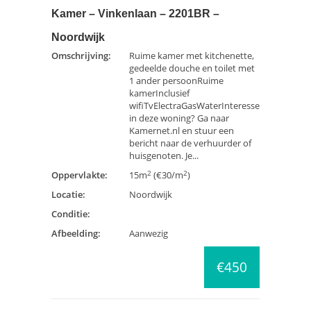
Kamer – Vinkenlaan – 2201BR –
Noordwijk
Omschrijving:
Ruime kamer met kitchenette,
gedeelde douche en toilet met
1 ander persoonRuime
kamerInclusief
wifiTvElectraGasWaterInteresse
in deze woning? Ga naar
Kamernet.nl en stuur een
bericht naar de verhuurder of
huisgenoten. Je...
2
2
Oppervlakte:
15m
(€30/m
)
Locatie:
Noordwijk
Conditie:
Afbeelding:
Aanwezig
€450