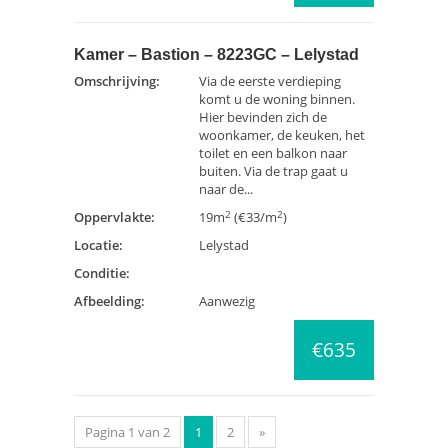
Kamer – Bastion – 8223GC – Lelystad
Omschrijving:
Via de eerste verdieping
komt u de woning binnen.
Hier bevinden zich de
woonkamer, de keuken, het
toilet en een balkon naar
buiten. Via de trap gaat u
naar de...
2
2
Oppervlakte:
19m
(€33/m
)
Locatie:
Lelystad
Conditie:
Afbeelding:
Aanwezig
€635
Pagina 1 van 2
1
2
»