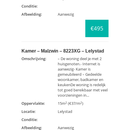
Conditie:
Afbeelding:
Aanwezig
€495
Kamer – Malzwin – 8223XG – Lelystad
Omschrijving:
– De woning deel je met 2
huisgenoten.- Internet is
aanwezig- Kamer is
gemeubileerd – Gedeelde
woonkamer, badkamer en
keukenDe woning is redelijk
tot goed bereikbaar met veel
voorzieningen in...
2
2
Oppervlakte:
15m
(€37/m
)
Locatie:
Lelystad
Conditie:
Afbeelding:
Aanwezig