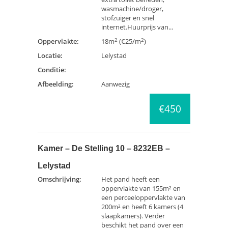
wasmachine/droger,
stofzuiger en snel
internet.Huurprijs van...
2
2
Oppervlakte:
18m
(€25/m
)
Locatie:
Lelystad
Conditie:
Afbeelding:
Aanwezig
€450
Kamer – De Stelling 10 – 8232EB –
Lelystad
Omschrijving:
Het pand heeft een
oppervlakte van 155m² en
een perceeloppervlakte van
200m² en heeft 6 kamers (4
slaapkamers). Verder
beschikt het pand over een