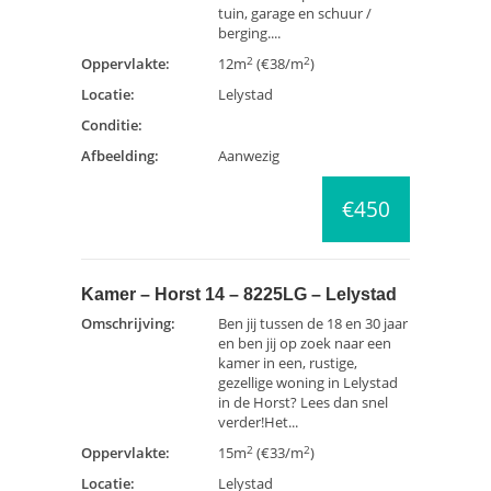
tuin, garage en schuur /
berging....
2
2
Oppervlakte:
12m
(€38/m
)
Locatie:
Lelystad
Conditie:
Afbeelding:
Aanwezig
€450
Kamer – Horst 14 – 8225LG – Lelystad
Omschrijving:
Ben jij tussen de 18 en 30 jaar
en ben jij op zoek naar een
kamer in een, rustige,
gezellige woning in Lelystad
in de Horst? Lees dan snel
verder!Het...
2
2
Oppervlakte:
15m
(€33/m
)
Locatie:
Lelystad