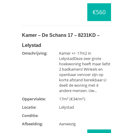
€560
Kamer – De Schans 17 – 8231KD –
Lelystad
Omschrijving:
Kamer +/- 17m2 in
LelystadDeze zeer grote
hoekwoning heeft maar liefst
2 badkamers! Winkels en
openbaar vervoer zijn op
korte afstand bereikbaar.U
deelt de woning met 4
andere mensen. Uw...
2
2
Oppervlakte:
17m
(€34/m
)
Locatie:
Lelystad
Conditie:
Afbeelding:
Aanwezig