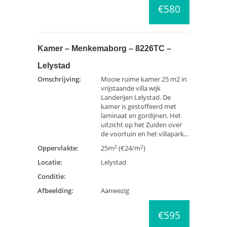
€580
Kamer – Menkemaborg – 8226TC –
Lelystad
Omschrijving:
Mooie ruime kamer 25 m2 in
vrijstaande villa wijk
Landerijen Lelystad. De
kamer is gestoffeerd met
laminaat en gordijnen. Het
uitzicht op het Zuiden over
de voortuin en het villapark...
2
2
Oppervlakte:
25m
(€24/m
)
Locatie:
Lelystad
Conditie:
Afbeelding:
Aanwezig
€595