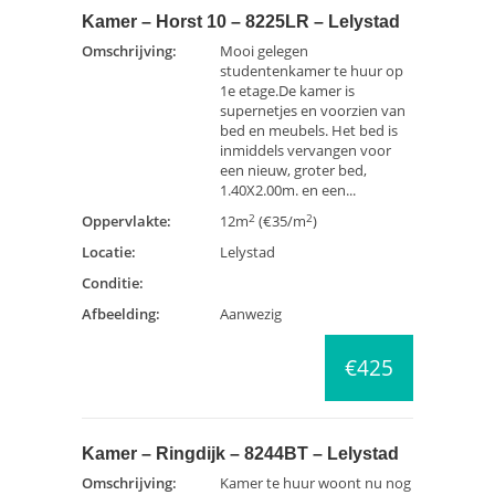
Kamer – Horst 10 – 8225LR – Lelystad
Omschrijving:
Mooi gelegen
studentenkamer te huur op
1e etage.De kamer is
supernetjes en voorzien van
bed en meubels. Het bed is
inmiddels vervangen voor
een nieuw, groter bed,
1.40X2.00m. en een...
2
2
Oppervlakte:
12m
(€35/m
)
Locatie:
Lelystad
Conditie:
Afbeelding:
Aanwezig
€425
Kamer – Ringdijk – 8244BT – Lelystad
Omschrijving:
Kamer te huur woont nu nog