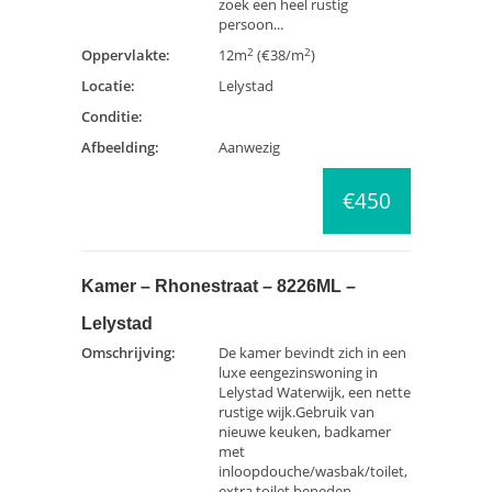
zoek een heel rustig
persoon...
2
2
Oppervlakte:
12m
(€38/m
)
Locatie:
Lelystad
Conditie:
Afbeelding:
Aanwezig
€450
Kamer – Rhonestraat – 8226ML –
Lelystad
Omschrijving:
De kamer bevindt zich in een
luxe eengezinswoning in
Lelystad Waterwijk, een nette
rustige wijk.Gebruik van
nieuwe keuken, badkamer
met
inloopdouche/wasbak/toilet,
extra toilet beneden,