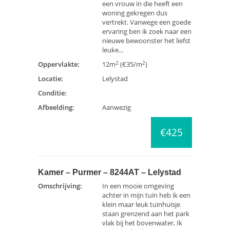
een vrouw in die heeft een
woning gekregen dus
vertrekt. Vanwege een goede
ervaring ben ik zoek naar een
nieuwe bewoonster het liefst
leuke...
2
2
Oppervlakte:
12m
(€35/m
)
Locatie:
Lelystad
Conditie:
Afbeelding:
Aanwezig
€425
Kamer – Purmer – 8244AT – Lelystad
Omschrijving:
In een mooie omgeving
achter in mijn tuin heb ik een
klein maar leuk tuinhuisje
staan grenzend aan het park
vlak bij het bovenwater, Ik