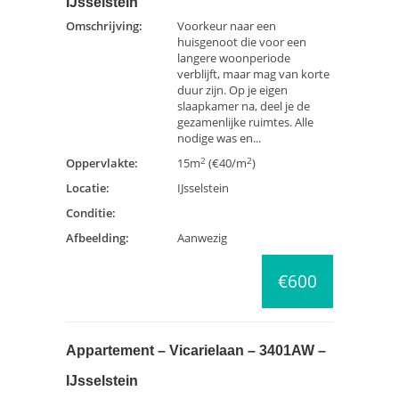
IJsselstein
Omschrijving:
Voorkeur naar een
huisgenoot die voor een
langere woonperiode
verblijft, maar mag van korte
duur zijn. Op je eigen
slaapkamer na, deel je de
gezamenlijke ruimtes. Alle
nodige was en...
2
2
Oppervlakte:
15m
(€40/m
)
Locatie:
IJsselstein
Conditie:
Afbeelding:
Aanwezig
€600
Appartement – Vicarielaan – 3401AW –
IJsselstein