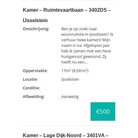
Kamer – Ruimtevaartbaan – 3402DS –
IJsselstein
Omschrijving:
Ben je op zoek naar
woonruimte in IJsselstein? Ik
verhuur twee kamers! Mijn
naam is Isa. Afgelopen jaar
heb ik samen met een lieve
huisgenoot gewoond. Zij
heeft nu een...
2
2
Oppervlakte:
17m
(€29/m
)
Locatie:
IJsselstein
Conditie:
Afbeelding:
Aanwezig
€500
Kamer – Lage Dijk-Noord – 3401VA –