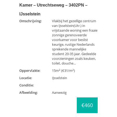
Kamer – Utrechtseweg – 3402PN –
IJsselstein
Omschrijving:
Vlakbij het gezellige centrum
van IJsselstein(Utr.) in
vrijstaande woning een fraaie
zonnige gerenoveerde
voorkamer voor beslist
keurige, rustige Nederlands
sprekende mannelijke
student 20-35 jaar. Gedeelde
voorzieningen zoals keuken,
toilet, douche...
2
2
Oppervlakte:
15m
(€31/m
)
Locatie:
IJsselstein
Conditie:
Afbeelding:
Aanwezig
€460