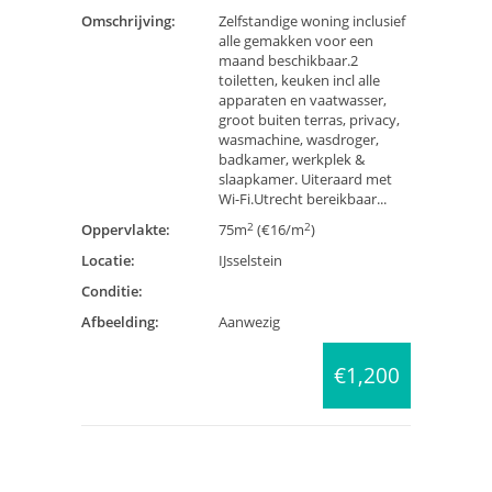
Omschrijving:
Zelfstandige woning inclusief
alle gemakken voor een
maand beschikbaar.2
toiletten, keuken incl alle
apparaten en vaatwasser,
groot buiten terras, privacy,
wasmachine, wasdroger,
badkamer, werkplek &
slaapkamer. Uiteraard met
Wi-Fi.Utrecht bereikbaar...
2
2
Oppervlakte:
75m
(€16/m
)
Locatie:
IJsselstein
Conditie:
Afbeelding:
Aanwezig
€1,200