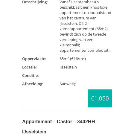
Omschrijving:
Vanaf 1 september a.s.
beschikbaar: een knus luxe
appartement op loopafstand
van het centrum van
IJsselstein. Dit 2-
kamerappartement (65m2)
bevindt zich op de tweede
verdieping van een
kleinschalig
appartementencomplex uit...
2
2
Oppervlakte:
65m
(€16/m
)
Locatie:
IJsselstein
Conditie:
Afbeelding:
Aanwezig
€1,050
Appartement – Castor – 3402HH –
IJsselstein