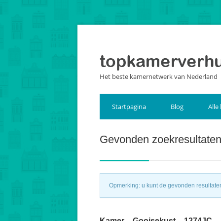
Het beste kamernetwerk van Nederland
Startpagina
Blog
Alle
Gevonden zoekresultate
Opmerking: u kunt de gevonden resultaten 
Kamer – Gooisekust – 1274JC –