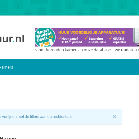
vind duizenden kamers in onze database – we updaten 
 kamers
n
verfijnen met de filters aan de rechterkant.
 Huizen