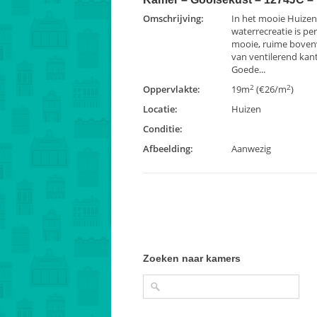
Omschrijving:
In het mooie Huizen
waterrecreatie is p
mooie, ruime bovenv
van ventilerend kan
Goede...
2
2
Oppervlakte:
19m
(€26/m
)
Locatie:
Huizen
Conditie:
Afbeelding:
Aanwezig
Zoeken naar kamers