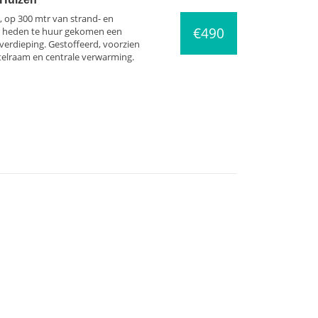
, op 300 mtr van strand- en
€490
er heden te huur gekomen een
erdieping. Gestoffeerd, voorzien
telraam en centrale verwarming.