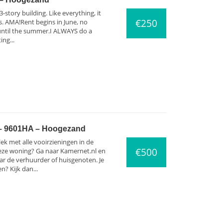
3-story building. Like everything, it
€250
s. AMA!Rent begins in June, no
until the summer.I ALWAYS do a
ing...
 – 9601HA – Hoogezand
k met alle vooirzieningen in de
€500
deze woning? Ga naar Kamernet.nl en
ar de verhuurder of huisgenoten. Je
n? Kijk dan...