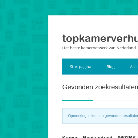
Het beste kamernetwerk van Nederland
Startpagina
Blog
Alle
Gevonden zoekresultate
Opmerking: u kunt de gevonden resultaten 
Kamer – Reviusstraat – 9602BK