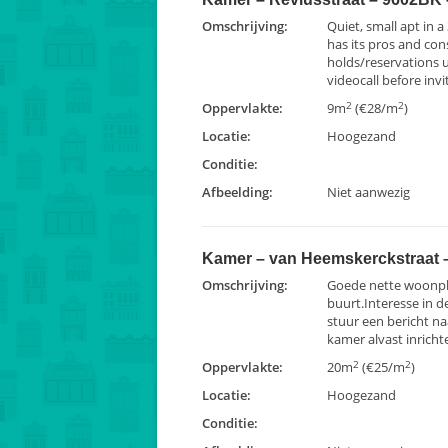
Omschrijving:
Quiet, small apt in a 
has its pros and con
holds/reservations 
videocall before invit
2
2
Oppervlakte:
9m
(€28/m
)
Locatie:
Hoogezand
Conditie:
Afbeelding:
Niet aanwezig
Kamer – van Heemskerckstraat
Omschrijving:
Goede nette woonple
buurt.Interesse in 
stuur een bericht na
kamer alvast inrichte
2
2
Oppervlakte:
20m
(€25/m
)
Locatie:
Hoogezand
Conditie: