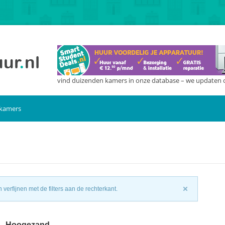
vind duizenden kamers in onze database – we updaten 
 kamers
n
verfijnen met de filters aan de rechterkant.
 – Hoogezand