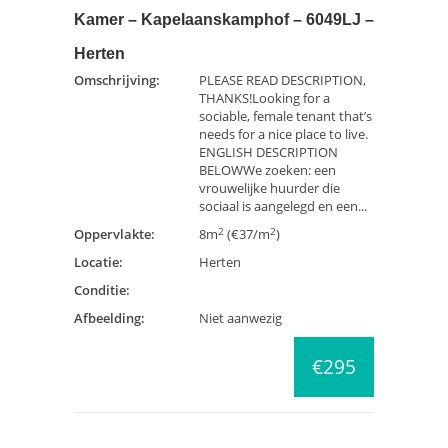
Kamer – Kapelaanskamphof – 6049LJ –
Herten
Omschrijving:
PLEASE READ DESCRIPTION,
THANKS!Looking for a
sociable, female tenant that’s
needs for a nice place to live.
ENGLISH DESCRIPTION
BELOWWe zoeken: een
vrouwelijke huurder die
sociaal is aangelegd en een...
2
2
Oppervlakte:
8m
(€37/m
)
Locatie:
Herten
Conditie:
Afbeelding:
Niet aanwezig
€295