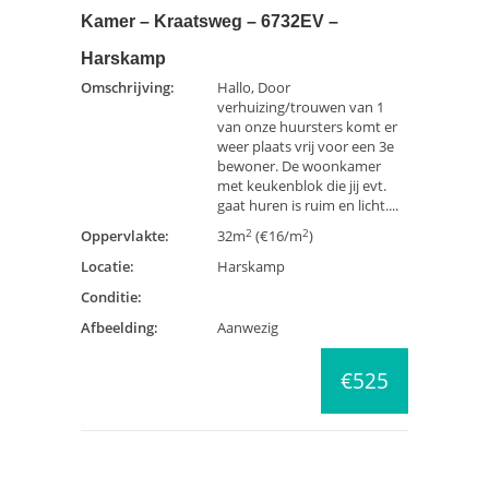
Kamer – Kraatsweg – 6732EV –
Harskamp
Omschrijving:
Hallo, Door
verhuizing/trouwen van 1
van onze huursters komt er
weer plaats vrij voor een 3e
bewoner. De woonkamer
met keukenblok die jij evt.
gaat huren is ruim en licht....
2
2
Oppervlakte:
32m
(€16/m
)
Locatie:
Harskamp
Conditie:
Afbeelding:
Aanwezig
€525