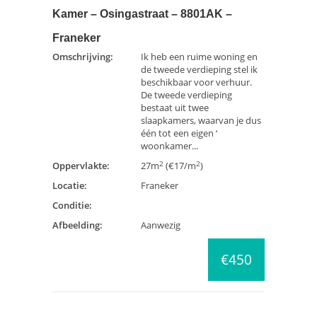
Kamer – Osingastraat – 8801AK –
Franeker
Omschrijving:
Ik heb een ruime woning en
de tweede verdieping stel ik
beschikbaar voor verhuur.
De tweede verdieping
bestaat uit twee
slaapkamers, waarvan je dus
één tot een eigen ‘
woonkamer...
2
2
Oppervlakte:
27m
(€17/m
)
Locatie:
Franeker
Conditie:
Afbeelding:
Aanwezig
€450