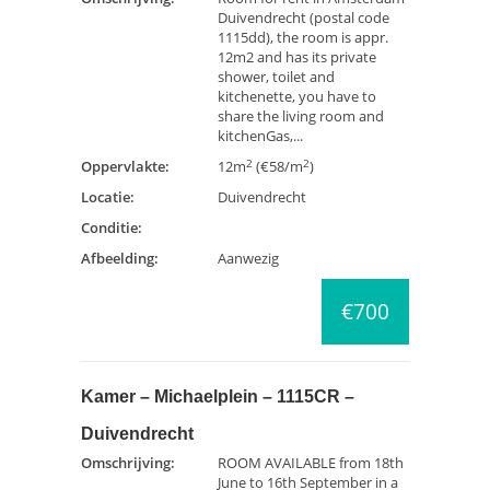
Duivendrecht (postal code
1115dd), the room is appr.
12m2 and has its private
shower, toilet and
kitchenette, you have to
share the living room and
kitchenGas,...
2
2
Oppervlakte:
12m
(€58/m
)
Locatie:
Duivendrecht
Conditie:
Afbeelding:
Aanwezig
€700
Kamer – Michaelplein – 1115CR –
Duivendrecht
Omschrijving:
ROOM AVAILABLE from 18th
June to 16th September in a