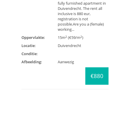
fully furnished apartment in
Duivendrecht. The rent all
inclusive is 880 eur,
registration is not
possible.Are you a (female)
working...
2
2
Oppervlakte:
15m
(€59/m
)
Locatie:
Duivendrecht
Conditie:
Afbeelding:
Aanwezig
€880