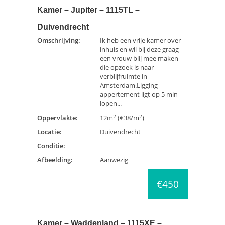
Kamer – Jupiter – 1115TL –
Duivendrecht
Omschrijving:
Ik heb een vrije kamer over
inhuis en wil bij deze graag
een vrouw blij mee maken
die opzoek is naar
verblijfruimte in
Amsterdam.Ligging
appertement ligt op 5 min
lopen...
2
2
Oppervlakte:
12m
(€38/m
)
Locatie:
Duivendrecht
Conditie:
Afbeelding:
Aanwezig
€450
Kamer – Waddenland – 1115XE –