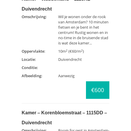
Duivendrecht
Omschrijving:
Wil je wonen onder de rook
van Amsterdam? 10 minuten
fietsen en je bent in het
centrum! Rustig wonen en in
no-time in de bruisende stad
is wat deze kamer...
2
2
Oppervlakte:
10m
(€60/m
)
Locatie:
Duivendrecht
Conditie:
Afbeelding:
Aanwezig
€600
Kamer – Korenbloemstraat – 1115DD –
Duivendrecht
Omschrijving:
Room for rent in Amsterdam-