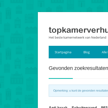
Het beste kamernetwerk van Nederland
Startpagina
Blog
Alle
Gevonden zoekresultate
Opmerking: u kunt de gevonden resultaten 
Anti-kraak – Schuitenzand – 9931