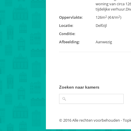
woning van circa 12
tijdelijke verhuur.Di
2
2
Oppervlakte:
126m
(€4/m
)
Locatie:
Delfzijl
Conditie:
Afbeelding:
Aanwezig
Zoeken naar kamers
© 2016 Alle rechten voorbehouden - Top