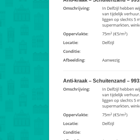
Omschrijving:
In Delfzijl hebben w
van tijdelijk verhuur
liggen op slechts 5 
supermarkten, winkel
2
2
Oppervlakte:
75m
(€5/m
)
Locatie:
Delfzijl
Conditie:
Afbeelding:
Aanwezig
Anti-kraak – Schuitenzand – 9931
Omschrijving:
In Delfzijl hebben w
van tijdelijk verhuur
liggen op slechts 5 
supermarkten, winkel
2
2
Oppervlakte:
75m
(€5/m
)
Locatie:
Delfzijl
Conditie: