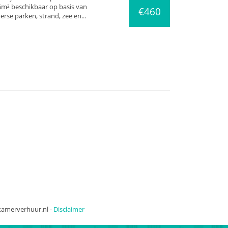
6m² beschikbaar op basis van
€460
verse parken, strand, zee en...
kamerverhuur.nl -
Disclaimer