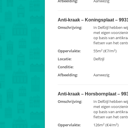
Afbeelding:
Aanwezig
Anti-kraak – Koningsplaat – 9931
Omschrijving:
In Delfzijl hebben w
met eigen voorzien
op basis van antikra
fietsen van het cent
2
2
Oppervlakte:
55m
(€7/m
)
Locatie:
Delfzijl
Conditie:
Afbeelding:
Aanwezig
Anti-kraak – Horsbornplaat – 993
Omschrijving:
In Delfzijl hebben w
met eigen voorzien
op basis van antikra
fietsen van het cent
2
2
Oppervlakte:
126m
(€4/m
)