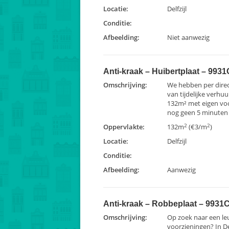
Locatie:
Delfzijl
Conditie:
Afbeelding:
Niet aanwezig
Anti-kraak – Huibertplaat – 9931C
Omschrijving:
We hebben per dire
van tijdelijke verhuur
132m² met eigen voo
nog geen 5 minuten f
2
2
Oppervlakte:
132m
(€3/m
)
Locatie:
Delfzijl
Conditie:
Afbeelding:
Aanwezig
Anti-kraak – Robbeplaat – 9931CR
Omschrijving:
Op zoek naar een l
voorzieningen? In De