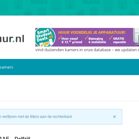
vind duizenden kamers in onze database – we updaten 
 kamers
n
verfijnen met de filters aan de rechterkant.
AE – Delfzijl