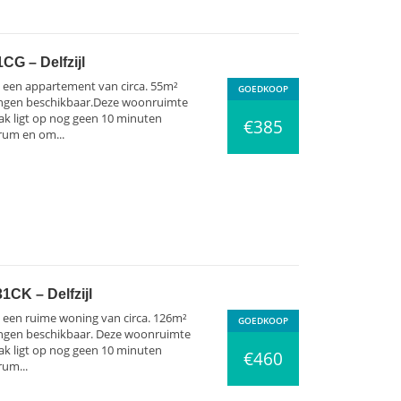
CG – Delfzijl
ij een appartement van circa. 55m²
GOEDKOOP
ingen beschikbaar.Deze woonruimte
ak ligt op nog geen 10 minuten
€385
rum en om...
1CK – Delfzijl
ij een ruime woning van circa. 126m²
GOEDKOOP
ingen beschikbaar. Deze woonruimte
ak ligt op nog geen 10 minuten
€460
rum...