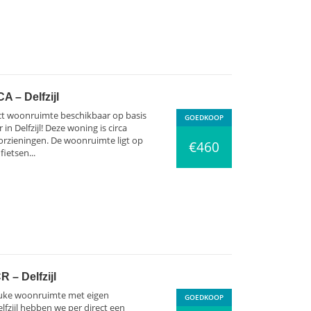
A – Delfzijl
ct woonruimte beschikbaar op basis
GOEDKOOP
 in Delfzijl! Deze woning is circa
rzieningen. De woonruimte ligt op
€460
ietsen...
 – Delfzijl
euke woonruimte met eigen
GOEDKOOP
lfzijl hebben we per direct een