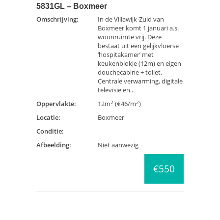
5831GL – Boxmeer
Omschrijving:
In de Villawijk-Zuid van
Boxmeer komt 1 januari a.s.
woonruimte vrij. Deze
bestaat uit een gelijkvloerse
‘hospitakamer’ met
keukenblokje (12m) en eigen
douchecabine + toilet.
Centrale verwarming, digitale
televisie en...
2
2
Oppervlakte:
12m
(€46/m
)
Locatie:
Boxmeer
Conditie:
Afbeelding:
Niet aanwezig
€550