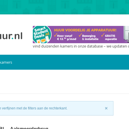
vind duizenden kamers in onze database – we updaten 
 kamers
n
verfijnen met de filters aan de rechterkant.
6BL – Aalsmeerderbrug