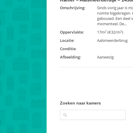
Omschrijving:
Sinds vorig jaar is m
ruimte bijgekregen. 
gebouwd. Een deel v
momenteel. De...
2
2
Oppervlakte:
17m
(€32/m
)
Locatie:
Aalsmeerderbrug
Conditie:
Afbeelding:
Aanwezig
Zoeken naar kamers