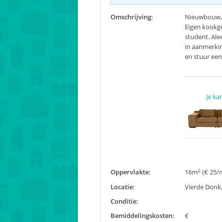
Omschrijving:
Nieuwbouw, d
Eigen kookge
student. Ale
in aanmerkin
en stuur een
Je ka
2
Oppervlakte:
16m
(€ 25/
Locatie:
Vierde Donk
Conditie:
Bemiddelingskosten:
€