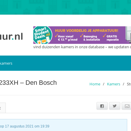
vind duizenden kamers in onze database – we updaten 
 kamers
 5233XH – Den Bosch
Home
/
Kamers
/
St
Facebook
Twitter
t
st op 17 augustus 2021 om 19:39