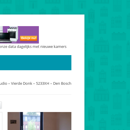
onze data dagelijks met nieuwe kamers
udio – Vierde Donk – 5233XH – Den Bosch
E-mail