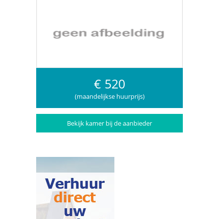
€ 520
(maandelijkse huurprijs)
Bekijk kamer bij de aanbieder