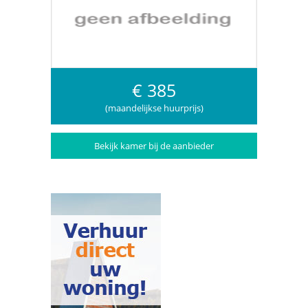
€ 385
(maandelijkse huurprijs)
Bekijk kamer bij de aanbieder