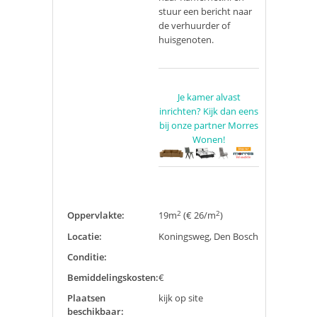
stuur een bericht naar
de verhuurder of
huisgenoten.
Je kamer alvast
inrichten? Kijk dan eens
bij onze partner Morres
Wonen!
2
2
Oppervlakte:
19m
(€ 26/m
)
Locatie:
Koningsweg, Den Bosch
Conditie:
Bemiddelingskosten:
€
Plaatsen
kijk op site
beschikbaar: