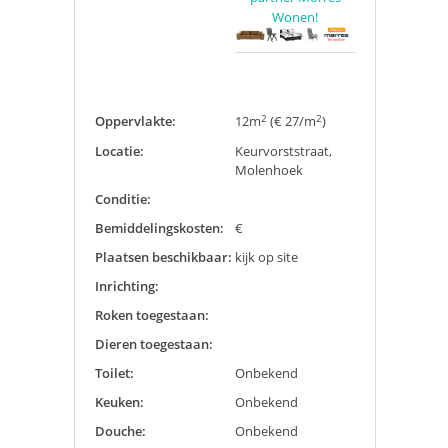
Wonen!
2
2
Oppervlakte:
12m
(€ 27/m
)
Locatie:
Keurvorststraat,
Molenhoek
Conditie:
Bemiddelingskosten:
€
Plaatsen beschikbaar:
kijk op site
Inrichting:
Roken toegestaan:
Dieren toegestaan:
Toilet:
Onbekend
Keuken:
Onbekend
Douche:
Onbekend