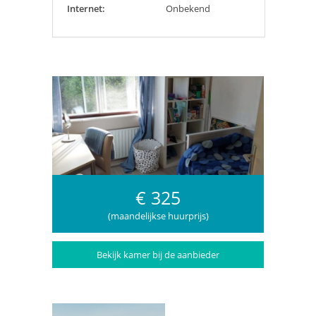
Internet:
Onbekend
€ 325
(maandelijkse huurprijs)
Bekijk kamer bij de aanbieder