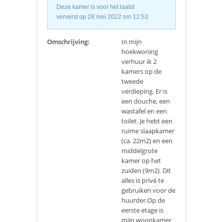
Deze kamer is voor het laatst
ververst op 28 mei 2022 om 12:53
Omschrijving:
In mijn
hoekwoning
verhuur ik 2
kamers op de
tweede
verdieping. Er is
een douche, een
wastafel en een
toilet. Je hebt een
ruime slaapkamer
(ca. 22m2) en een
middelgrote
kamer op het
zuiden (9m2). Dit
alles is privé te
gebruiken voor de
huurder.Op de
eerste etage is
mijn woonkamer