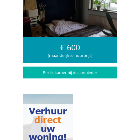
€ 600
(maandelijkse huurprijs)
Bekijk kamer bij de aanbieder