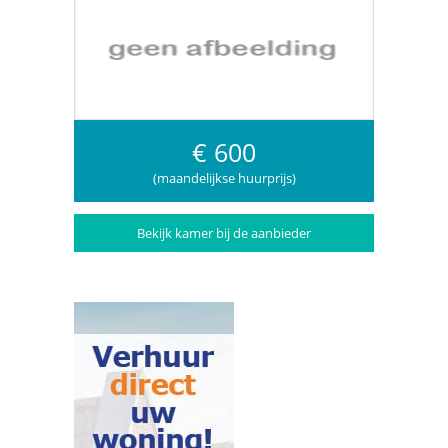
€ 600
(maandelijkse huurprijs)
Bekijk kamer bij de aanbieder