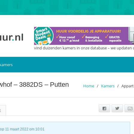
vind duizenden kamers in onze database – we updaten 
 kamers
whof – 3882DS – Putten
Home
/
Kamers
/
Appart
Facebook
Twitter
t
t op 11 maart 2022 om 10:01