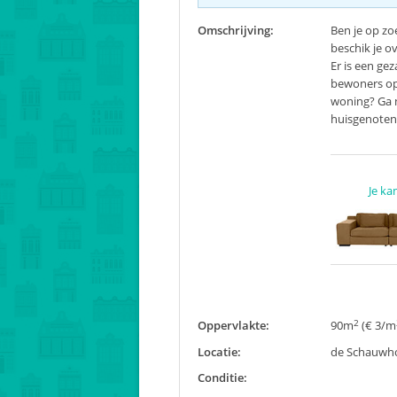
Omschrijving:
Ben je op zo
beschik je 
Er is een ge
bewoners op 
woning? Ga n
huisgenoten
Je ka
2
Oppervlakte:
90m
(€ 3/m
Locatie:
de Schauwho
Conditie: